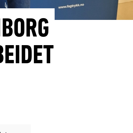
NBORG
EIDET