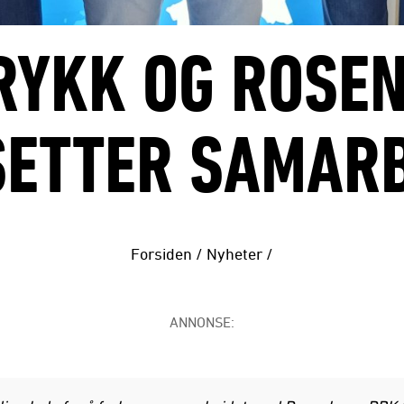
RYKK OG ROSE
SETTER SAMARB
Forsiden
/
Nyheter
/
ANNONSE: