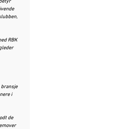
betyr
givende
 klubben,
 med RBK
 gleder
 bransje
nere i
odt de
fremover