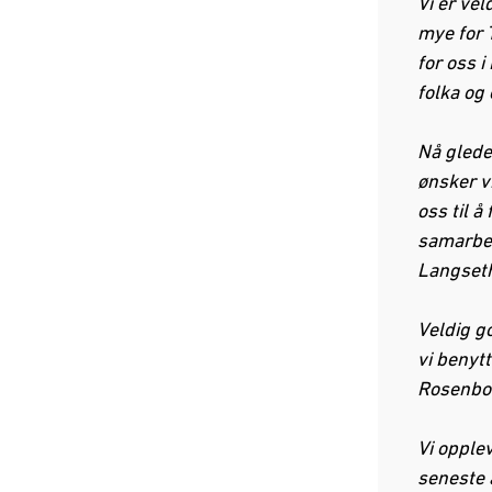
Vi er ve
mye for 
for oss i
folka og
Nå glede
ønsker vi
oss til å
samarbei
Langseth
Veldig g
vi benyt
Rosenbo
Vi opple
seneste 