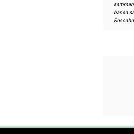
sammen. 
banen sa
Rosenbor