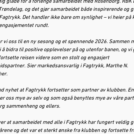
ldig glade for å forlenge samarbeidet med Rosenborg. RBK 
Trøndelag, og det gjør samarbeidet både inspirerende og 
 Fagtrykk. Det handler ikke bare om synlighet – vi heier på
 engasjementet rundt.
r vi oss til en ny sesong og et spennende 2026. Sammen
 å bidra til positive opplevelser på og utenfor banen, og vi
 fortsette reisen videre som en stolt og engasjert
dspartner. Sier markedsansvarlig i Fagtrykk, Marthe N.
er.
od nyhet at Fagtrykk fortsetter som partner av klubben. En
ter oss mye av selv og som også benyttes mye av våre part
rg sammenheng og ellers.
ver at samarbeidet med alle i Fagtrykk har fungert veldig g
årene og det var et sterkt ønske fra klubben og fortsette 