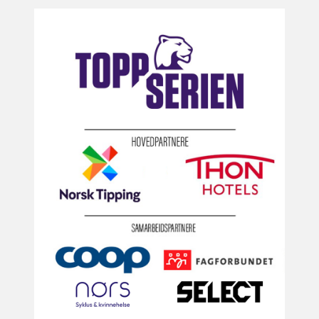
Ringnes AS er Norges største bryggeriselskap med ca. 1100
medarbeidere
Frøya-bedriften er en av verdens største produsenter av
oppdrettslaks, og samarbeider med RBK om talentutvikling
gjennom SalMar Akademiet.
Scandic Hotels er representert med 5 hoteller i Trondheim/
Stjørdal, og sammen er vi opptatt av å gi våre partnere de
beste opplevelsene på store og små event, konferanser og
losji.