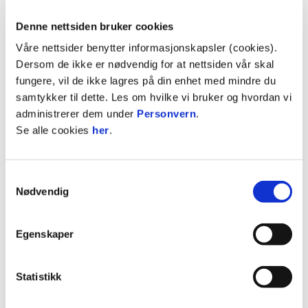
Denne nettsiden bruker cookies
BILLETTINFORMASJON TIL NATIONAL-KAMPEN
Våre nettsider benytter informasjonskapsler (cookies).
Dersom de ikke er nødvendig for at nettsiden vår skal
fungere, vil de ikke lagres på din enhet med mindre du
Stiller uforandret mot Brann
samtykker til dette. Les om hvilke vi bruker og hvordan vi
A-LAG MENN
administrerer dem under
Personvern
.
Se alle cookies
her
.
Vi søker draktbærere mot Viking
A-LAG MENN
Samtykkevalg
Christensen skrev ny kontrakt og lånes
Nødvendig
ut
A-LAG KVINNER
Egenskaper
Tredje seier på rad etter 4-0 mot
Fredrikstad
Statistikk
VIDEO
A-LAG MENN