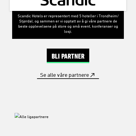
Adresseavisen er Midt-Norges største mediehus. Vi holder deg
som bor i Midt-Norge oppdatert når du vil – der du vil.
Rosenborgs ivrigste supportere holder til på øvre Adressa-
tribune.
Dagligvarekjeden pryder ryggen på spillerdrakta, og har også
gitt navn til familietribunen på Lerkendal.