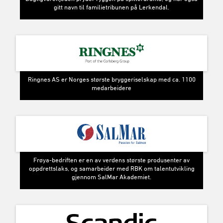
HOVEDSAMARBEIDSPARTNER
SpareBank 1 SMN har vært i regionen helt siden 1823, og har
etablert seg som den største aktøren i Midt-Norge. Siden 2015
har SpareBank 1 SMN vært hovedsamarbeidspartner.
SAMARBEIDSPARTNER
Har forsynt Nordens beste lag med fotballsko og drakter i
snart 40 år.