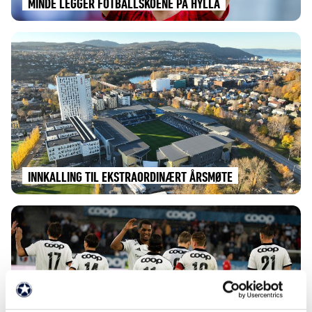
MINDE LEGGER FOTBALLSKOENE PÅ HYLLA
INNKALLING TIL EKSTRAORDINÆRT ÅRSMØTE