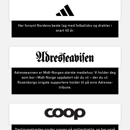
ROSA ER TILBAKE!
Rosenborg har vært rosa før. Når fargen
nå vender tilbake i tredjedrakta for
2026, er det ikke bare en nyhet. Det er
en gjenoppdagelse.