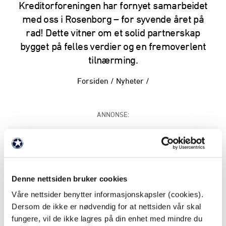
Kreditorforeningen har fornyet samarbeidet
med oss i Rosenborg – for syvende året på
rad! Dette vitner om et solid partnerskap
bygget på felles verdier og en fremoverlent
tilnærming.
Forsiden
/
Nyheter
/
ANNONSE:
💬 «Å være en del av Rosenborg er viktig for oss i
Kreditorforeningen. Vi gleder oss til en ny sesong
med Rosenborg og ha stor tro på at sesongen
2026 blir en spennende og minnerik en», sier
Denne nettsiden bruker cookies
Salgssjef i Kreditorforeningen, Roar Raaen
Våre nettsider benytter informasjonskapsler (cookies).
Aksnes.
Dersom de ikke er nødvendig for at nettsiden vår skal
fungere, vil de ikke lagres på din enhet med mindre du
👏 Kreditorforeningen er en viktig brikke i vårt