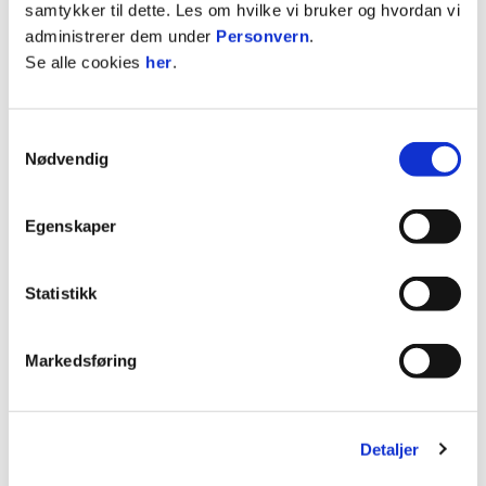
samtykker til dette. Les om hvilke vi bruker og hvordan vi
partnerskap, og vi setter stor pris på
administrerer dem under
Personvern
.
engasjementet til Roar og teamet. Sammen ser vi
Se alle cookies
her
.
fram til nye sportslige øyeblikk, spennende
nettverksmøter og relasjoner i 2026!
Samtykkevalg
💪 Tusen takk for tilliten, Kreditorforeningen! Vi
Nødvendig
gleder oss til å ta fatt på en ny sesong sammen.
Sammen skaper vi minner både på og utenfor
Egenskaper
banen! Avslutter salg og partneransvarlig i
Rosenborg, Nicolay Jacobs
Statistikk
ANNONSE FRA ELITESERIEN:
Markedsføring
Publisert: 28.01.2026
Skrevet av: Nicolay Jacobs
Detaljer
Kontakt:
nicolay.jacobs@rbk.no