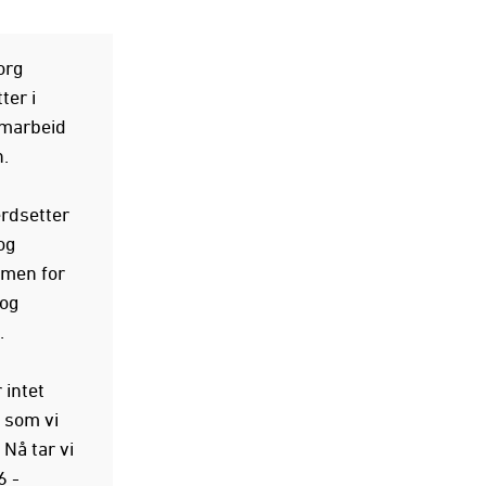
org
ter i
amarbeid
.
erdsetter
og
mmen for
 og
.
 intet
 som vi
 Nå tar vi
6 -