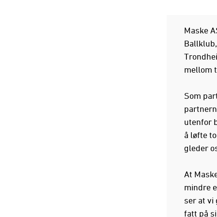
Maske AS
Ballklub,
Trondhei
mellom t
Som partn
partnern
utenfor 
å løfte t
gleder os
At Maske
mindre e
ser at vi
fatt på s