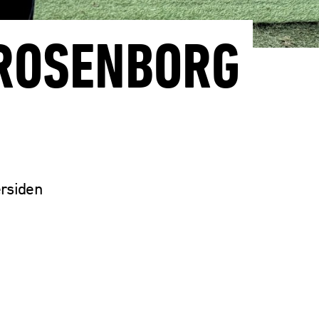
 ROSENBORG
ersiden