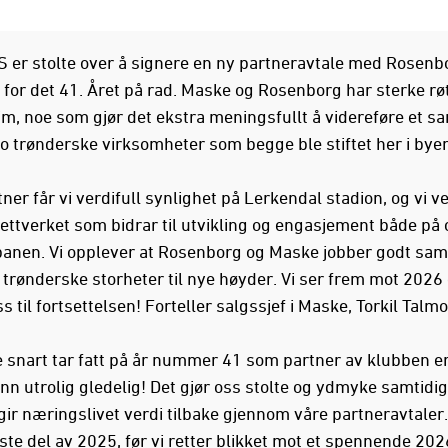
 er stolte over å signere en ny partneravtale med Rosenb
 for det 41. Året på rad. Maske og Rosenborg har sterke røt
m, noe som gjør det ekstra meningsfullt å videreføre et s
o trønderske virksomheter som begge ble stiftet her i byen
er får vi verdifull synlighet på Lerkendal stadion, og vi v
ettverket som bidrar til utvikling og engasjement både på 
banen. Vi opplever at Rosenborg og Maske jobber godt sa
o trønderske storheter til nye høyder. Vi ser frem mot 2026
s til fortsettelsen! Forteller salgssjef i Maske, Torkil Talmo
 snart tar fatt på år nummer 41 som partner av klubben er
nn utrolig gledelig! Det gjør oss stolte og ydmyke samtidig
 gir næringslivet verdi tilbake gjennom våre partneravtaler.
iste del av 2025, før vi retter blikket mot et spennende 202