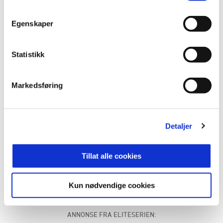
kanaler og arenaer, samt tilgang til møteplasser og
nettverk sammen med RBKs øvrige
Egenskaper
samarbeidspartnere. For Miles er dette en
naturlig forlengelse av selskapets filosofi om at de
beste resultatene skapes når mennesker jobber
Statistikk
tett sammen, på og utenfor banen.
Markedsføring
Rosenborg er en institusjon i norsk idrett og et
sterkt symbol på hva ekte lagspill betyr i praksis.
Vi er stolte av å få være en del av dette
fellesskapet, sier Hallen.
Detaljer
Tillat alle cookies
Rosenborg Ballklub takker for tilliten og ser frem
til et godt samarbeid fremover.
Kun nødvendige cookies
ANNONSE FRA ELITESERIEN: