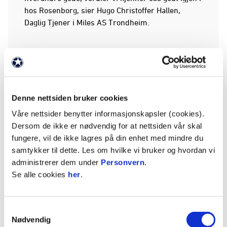
hos Rosenborg, sier Hugo Christoffer Hallen,
Daglig Tjener i Miles AS Trondheim.
Rosenborg Ballklub er glade for å få Miles med i
fellesskapet rundt klubben.
Denne nettsiden bruker cookies
Miles representerer både høy kompetanse og et
Våre nettsider benytter informasjonskapsler (cookies).
tydelig menneskelig perspektiv. Det er verdier vi
Dersom de ikke er nødvendig for at nettsiden vår skal
kjenner igjen i Rosenborg, der samhandling og
fungere, vil de ikke lagres på din enhet med mindre du
fellesskap alltid har stått sterkt. Vi er glade for å
samtykker til dette. Les om hvilke vi bruker og hvordan vi
ønske Miles velkommen som partner, sier Simen
administrerer dem under
Personvern
.
Pütz‑Fritzøe i Rosenborg Ballklub.
Se alle cookies
her
.
Samtykkevalg
Partnerskapet gir Miles AS synlighet i klubbens
Nødvendig