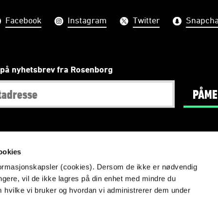
Facebook
Instagram
Twitter
Snapcha
på nyhetsbrev fra Rosenborg
PÅME
Redaktør
:
Tore Bjørseth Berdal
,
Foto
: NTB scanpix
ookies
nformasjonskapsler (cookies). Dersom de ikke er nødvendig
Info om videoovervåking på Lerkendal
ungere, vil de ikke lagres på din enhet med mindre du
Aktsomhetsvurdering
m hvilke vi bruker og hvordan vi administrerer dem under
Likestillingsredegjørelse