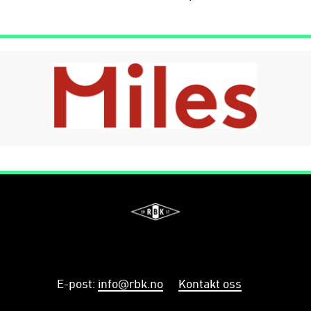
E-post
:
info@rbk.no
Kontakt oss