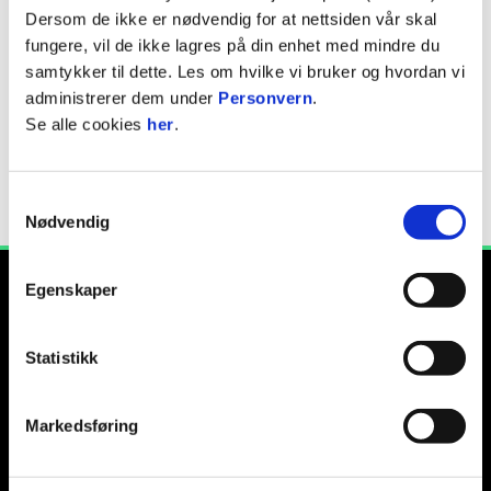
Dersom de ikke er nødvendig for at nettsiden vår skal
Webadresse:
multiconsult.no
fungere, vil de ikke lagres på din enhet med mindre du
samtykker til dette. Les om hvilke vi bruker og hvordan vi
administrerer dem under
Personvern
.
Se alle cookies
her
.
Samtykkevalg
Nødvendig
Egenskaper
Statistikk
E-post
:
info@rbk.no
Kontakt oss
Markedsføring
Facebook
Instagram
Twitter