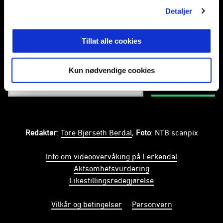
Detaljer
Snapchat
Tillat alle cookies
Abonner på nyhetsbrev fra Rosenborg
Kun nødvendige cookies
PÅMELDING
Redaktør
:
Tore Bjørseth Berdal
,
Foto
: NTB scanpix
Info om videoovervåking på Lerkendal
Aktsomhetsvurdering
Likestillingsredegjørelse
Vilkår og betingelser
Personvern