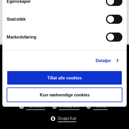
Egenskaper
Statistikk
Markedsføring
Detaljer
Tillat alle cookies
E-post
:
info@rbk.no
Kontakt oss
Kun nødvendige cookies
Facebook
Instagram
Twitter
Snapchat