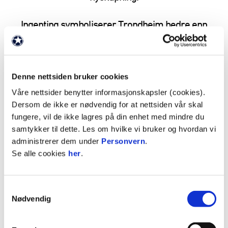
Ingenting symboliserer Trondheim bedre enn
lidenskap, lagånd og ambisjoner. Både på
banen og i industrien handler det om å bygge
sterke lag, spille hverandre gode og levere
Denne nettsiden bruker cookies
resultater. «Stolt fortid - Stor fremtid», enten
det er i eliteserien eller i ingeniørfaget!
Våre nettsider benytter informasjonskapsler (cookies).
Dersom de ikke er nødvendig for at nettsiden vår skal
Trondheim Engineering er meget stolt over å
fungere, vil de ikke lagres på din enhet med mindre du
være partner med Rosenborg Ballklub.
samtykker til dette. Les om hvilke vi bruker og hvordan vi
administrerer dem under
Personvern
.
Samarbeidspartnere
/
Våre partnere
/
Se alle cookies
her
.
FAKTA
Samtykkevalg
Nødvendig
Partnernivå: Bronsepartner