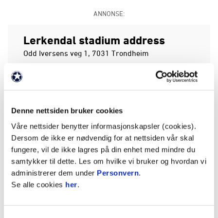
ANNONSE:
Lerkendal stadium address
Odd Iversens veg 1, 7031 Trondheim
Postal adress
Rosenborg Ballklub, Pb. 6390 Sluppen, 7492
Trondheim, Norway
Denne nettsiden bruker cookies
E-mail
Våre nettsider benytter informasjonskapsler (cookies).
Dersom de ikke er nødvendig for at nettsiden vår skal
Ticketing:
billett@rbk.no
fungere, vil de ikke lagres på din enhet med mindre du
samtykker til dette. Les om hvilke vi bruker og hvordan vi
Info:
info@rbk.no
administrerer dem under
Personvern
.
Se alle cookies
her
.
Samtykkevalg