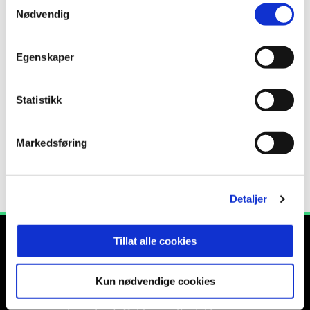
Nødvendig
ANNONSE FRA ELITESERIEN:
Egenskaper
Publisert: 24.11.2016
, oppdatert: 12.08.2025
Statistikk
Skrevet av: Frode Søraas
Kontakt:
frode.soraas@rbk.no
Markedsføring
Detaljer
Tillat alle cookies
Kun nødvendige cookies