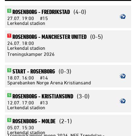
ROSENBORG -
FREDRIKSTAD
(4-0)
S
27.07.
19:00
#15
Lerkendal stadion
ROSENBORG -
MANCHESTER UNITED
(0-5)
T
24.07.
18:00
Lerkendal stadion
Treningskamper 2026
START -
ROSENBORG
(0-3)
S
18.07.
16:00
#14
Sparebanken Norge Arena Kristiansand
ROSENBORG -
KRISTIANSUND
(3-0)
S
12.07.
17:00
#13
Lerkendal stadion
ROSENBORG -
MOLDE
(2-1)
S
05.07.
15:30
Lerkendal stadion
Treningskamper menn 2026, NFF Trøndelag -