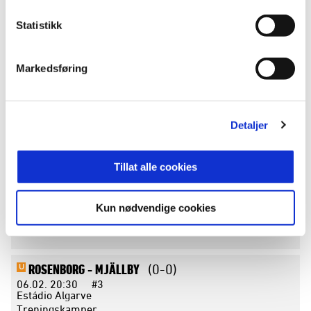
FEBRUAR 2026
Statistikk
ROSENBORG -
START
(2-1)
S
Markedsføring
24.02.
17:00
#6
Treningskamper
Detaljer
RANHEIM -
ROSENBORG
(1-2)
S
19.02.
14:30
#5
Treningskamper
Tillat alle cookies
ROSENBORG -
ARTIS BRNO
(1-0)
S
Kun nødvendige cookies
09.02.
16:00
#4
Treningskamper
ROSENBORG -
MJÄLLBY
(0-0)
U
06.02.
20:30
#3
Estádio Algarve
Treningskamper