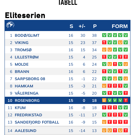
TABELL
Eliteserien
S
+/-
P
FORM
1
BODØ/GLIMT
16
30
38
V
V
V
V
V
2
VIKING
15
23
37
T
V
V
U
V
3
TROMSØ
16
15
34
U
U
V
V
V
4
LILLESTRØM
15
4
25
T
V
V
T
T
5
MOLDE
15
6
24
V
U
T
V
U
6
BRANN
16
6
22
T
V
V
T
V
7
SARPSBORG 08
15
-1
22
V
V
U
V
U
8
HAMKAM
15
-3
21
U
T
T
T
V
9
VÅLERENGA
15
-5
20
V
T
V
V
T
10
ROSENBORG
15
0
18
U
V
V
V
T
11
KFUM
16
-8
18
T
T
T
V
V
12
FREDRIKSTAD
15
-11
17
V
T
T
T
V
13
SANDEFJORD FOTBALL
16
-9
15
U
T
T
T
T
14
AALESUND
15
-14
13
U
U
T
U
T