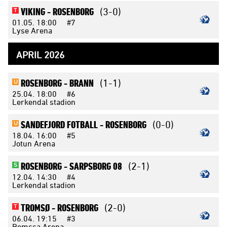
VIKING -
ROSENBORG
(3-0)
T
01.05.
18:00
#7
Lyse Arena
APRIL 2026
ROSENBORG -
BRANN
(1-1)
U
25.04.
18:00
#6
Lerkendal stadion
SANDEFJORD FOTBALL -
ROSENBORG
(0-0)
U
18.04.
16:00
#5
Jotun Arena
ROSENBORG -
SARPSBORG 08
(2-1)
S
12.04.
14:30
#4
Lerkendal stadion
TROMSØ -
ROSENBORG
(2-0)
T
06.04.
19:15
#3
Romssa Arena