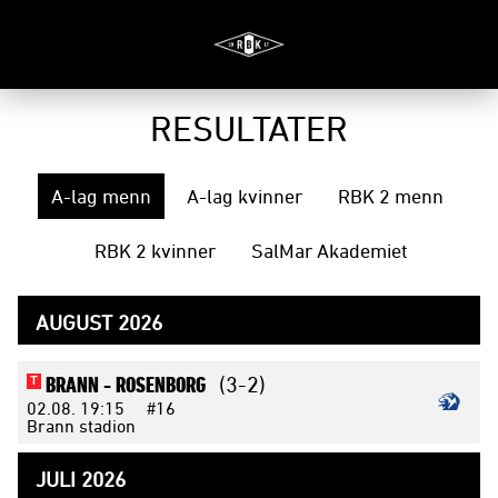
RESULTATER
A-lag menn
A-lag kvinner
RBK 2 menn
RBK 2 kvinner
SalMar Akademiet
AUGUST 2026
BRANN -
ROSENBORG
(3-2)
T
02.08.
19:15
#16
Brann stadion
JULI 2026