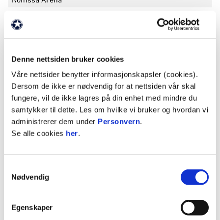
MARS 2026
ROSENBORG -
STJØRDALS-BLINK
(4-1)
S
Denne nettsiden bruker cookies
26.03.
14:00
#8
Granåsen Fotballhall
Treningskamper menn 2026, NFF Trøndelag -
Våre nettsider benytter informasjonskapsler (cookies).
2026
Dersom de ikke er nødvendig for at nettsiden vår skal
fungere, vil de ikke lagres på din enhet med mindre du
samtykker til dette. Les om hvilke vi bruker og hvordan vi
ROSENBORG -
VÅLERENGA
(0-2)
T
administrerer dem under
Personvern
.
22.03.
14:30
#2
Se alle cookies
her
.
Lerkendal stadion
MOLDE -
ROSENBORG
(2-0)
T
14.03.
18:00
#1
Samtykkevalg
Aker stadion
Nødvendig
BRYNE -
ROSENBORG
(4-2)
T
08.03.
16:00
#4
Egenskaper
Bryne stadion