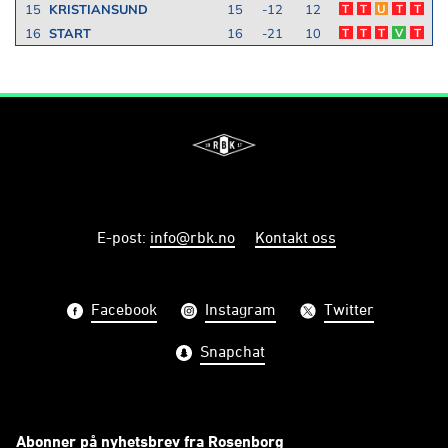
15
KRISTIANSUND
15
-12
12
T
T
U
T
T
16
START
16
-21
10
T
T
T
V
T
E-post
:
info@rbk.no
Kontakt oss
Facebook
Instagram
Twitter
Snapchat
Abonner på nyhetsbrev fra Rosenborg