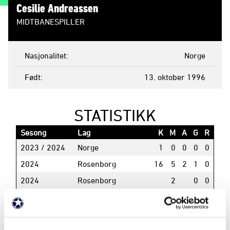
Cesilie Andreassen
MIDTBANESPILLER
Nasjonalitet
Norge
Født
13. oktober 1996
STATISTIKK
Sesong
Lag
K
M
A
G
R
2023 / 2024
Norge
1
0
0
0
0
2024
Rosenborg
16
5
2
1
0
2024
Rosenborg
2
0
0
2024
Rosenborg
0
2023
Rosenborg
14
6
1
0
0
2022 / 2023
Rosenborg
4
1
0
0
0