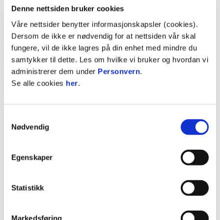
Denne nettsiden bruker cookies
2023
Rosenborg
3
3
0
0
Våre nettsider benytter informasjonskapsler (cookies).
2023
Norge
2
0
0
0
Dersom de ikke er nødvendig for at nettsiden vår skal
2022
Rosenborg
18
4
3
0
0
fungere, vil de ikke lagres på din enhet med mindre du
samtykker til dette. Les om hvilke vi bruker og hvordan vi
2022
Rosenborg
4
0
1
1
0
administrerer dem under
Personvern
.
2022
Rosenborg
4
1
0
0
0
Se alle cookies
her
.
2021
Rosenborg
11
2
0
0
0
2021
Rosenborg 2
2
1
0
0
Samtykkevalg
2021
Rosenborg
1
0
0
0
0
Nødvendig
2020
Rosenborg
17
2
7
2
0
2020
Rosenborg
2
0
0
0
0
Egenskaper
2019
Trondheims-Ørn
18
5
0
0
Statistikk
2019
Trondheims-Ørn
1
2018
Trondheims-Ørn
22
0
3
0
Markedsføring
2018
Trondheims-Ørn
0