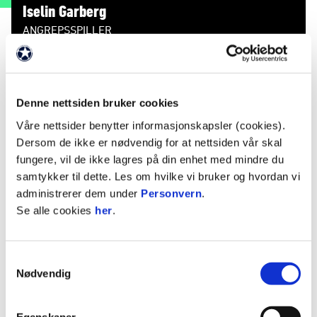
Iselin Garberg
ANGREPSSPILLER
Nasjonalitet
Norge
Denne nettsiden bruker cookies
Født
23. september 2005
Våre nettsider benytter informasjonskapsler (cookies).
Dersom de ikke er nødvendig for at nettsiden vår skal
STATISTIKK
fungere, vil de ikke lagres på din enhet med mindre du
samtykker til dette. Les om hvilke vi bruker og hvordan vi
Sesong
Lag
K
M
A
G
R
administrerer dem under
Personvern
.
2025
Rosenborg 2
14
3
1
0
Se alle cookies
her
.
2025
Rosenborg
2024
KIL/Hemne
2
0
0
0
Samtykkevalg
2024
Rosenborg 2
14
2
3
0
Nødvendig
2024
Rosenborg J19
0
1
0
2023
KIL/Hemne
12
0
1
0
0
Egenskaper