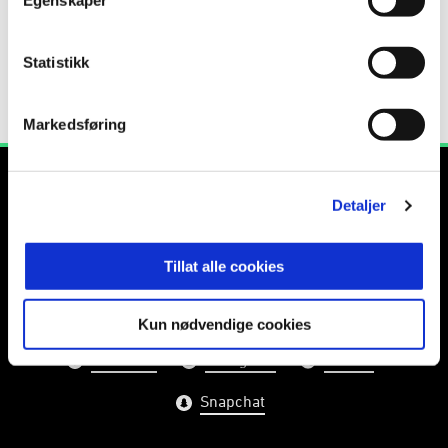
2023
KIL/Hemne
1
0
0
0
Statistikk
2022
KIL/Hemne
2
0
0
0
0
2022
KIL/Hemne
4
1
0
0
0
Markedsføring
Detaljer
Tillat alle cookies
E-post
:
info@rbk.no
Kontakt oss
Kun nødvendige cookies
Facebook
Instagram
Twitter
Snapchat