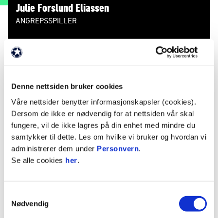
Julie Forslund Eliassen
ANGREPSSPILLER
Nasjonalitet
Norge
Født
30. mars 2007
Denne nettsiden bruker cookies
Våre nettsider benytter informasjonskapsler (cookies).
STATISTIKK
Dersom de ikke er nødvendig for at nettsiden vår skal
fungere, vil de ikke lagres på din enhet med mindre du
Sesong
Lag
K
M
A
G
R
samtykker til dette. Les om hvilke vi bruker og hvordan vi
2026
Rosenborg 2
9
1
1
0
administrerer dem under
Personvern
.
2025
Rosenborg 2
14
1
0
0
Se alle cookies
her
.
2025
Rosenborg
2024
Rosenborg 2
11
0
1
0
Samtykkevalg
2024
Rosenborg J19
1
0
0
Nødvendig
2023
Rosenborg 2
9
1
0
0