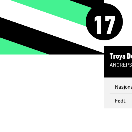
17
Troya D
ANGREPS
Nasjona
Født