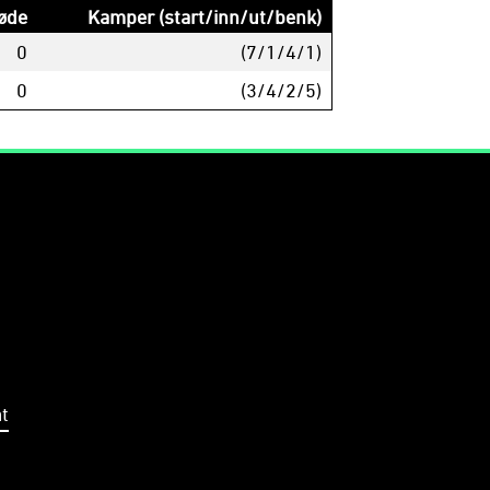
øde
Kamper (start/inn/ut/benk)
0
(7/1/4/1)
0
(3/4/2/5)
t