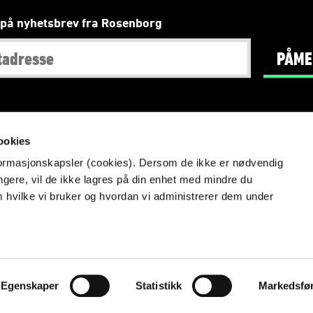
på nyhetsbrev fra Rosenborg
PÅME
Redaktør
:
Tore Bjørseth Berdal
,
Foto
: NTB scanpix
ookies
nformasjonskapsler (cookies). Dersom de ikke er nødvendig
Info om videoovervåking på Lerkendal
ungere, vil de ikke lagres på din enhet med mindre du
Aktsomhetsvurdering
m hvilke vi bruker og hvordan vi administrerer dem under
Likestillingsredegjørelse
Vilkår og betingelser
Personvern
Egenskaper
Statistikk
Markedsfø