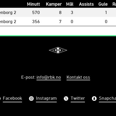
Minutt
Kamper
Mål
Assists
Gule
R
enborg 2
570
8
3
1
enborg 2
356
7
0
0
E-post
:
info@rbk.no
Kontakt oss
Facebook
Instagram
Twitter
Snapcha