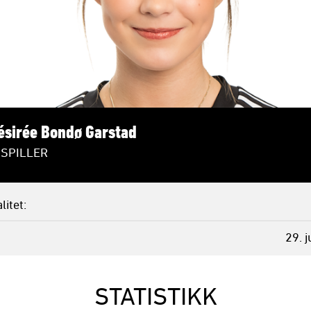
ésirée Bondø Garstad
SPILLER
litet
29. j
STATISTIKK