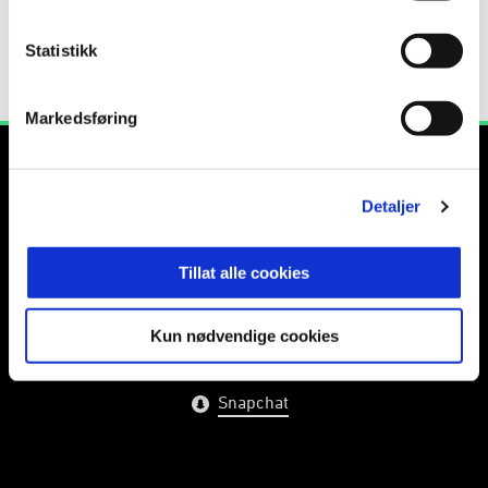
2023
Rana
1
0
0
0
Statistikk
2023
Rana G19
0
2
0
Markedsføring
Detaljer
Tillat alle cookies
E-post
:
info@rbk.no
Kontakt oss
Kun nødvendige cookies
Facebook
Instagram
Twitter
Snapchat