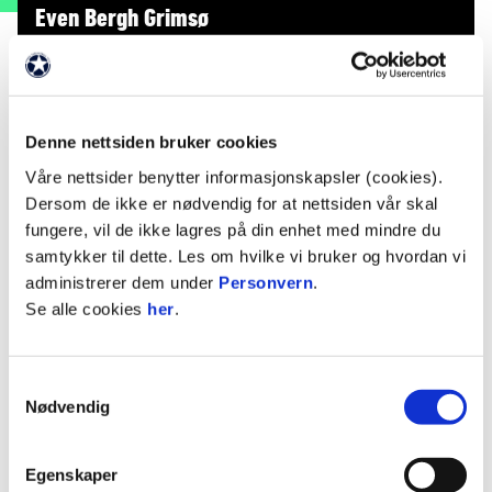
Even Bergh Grimsø
FORSVARSSPILLER
Nasjonalitet
Norge
Denne nettsiden bruker cookies
Født
24. april 2008
Våre nettsider benytter informasjonskapsler (cookies).
Dersom de ikke er nødvendig for at nettsiden vår skal
fungere, vil de ikke lagres på din enhet med mindre du
STATISTIKK
samtykker til dette. Les om hvilke vi bruker og hvordan vi
administrerer dem under
Personvern
.
Sesong
Lag
K
M
A
G
R
Se alle cookies
her
.
2026
Rosenborg 2
1
0
1
0
2026
Rosenborg G19
Samtykkevalg
2026
Rosenborg Nasjonal G19
1
0
0
Nødvendig
2025
Rana G19
1
0
0
0
2024
Rana
1
0
0
0
Egenskaper
2024
Rana G19
0
0
0