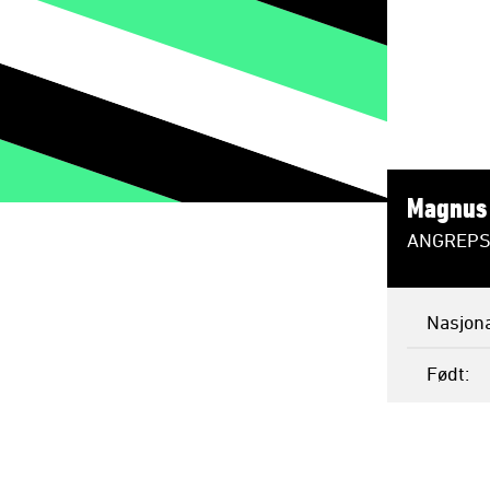
Magnus 
ANGREPS
Nasjona
Født