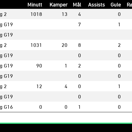
Minutt
Kamper
Mål
Assists
Gule
R
g 2
1018
13
4
0
g G19
7
1
g G19
g 2
1031
20
8
2
g G19
0
0
g G19
90
1
2
0
g G19
0
0
g 2
12
4
0
1
g G19
0
0
g G16
0
0
1
0