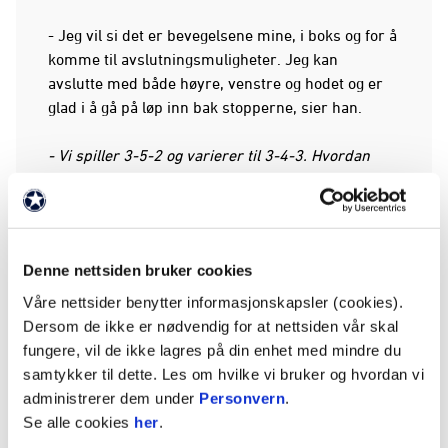
- Jeg vil si det er bevegelsene mine, i boks og for å
komme til avslutningsmuligheter. Jeg kan
avslutte med både høyre, venstre og hodet og er
glad i å gå på løp inn bak stopperne, sier han.
- Vi spiller 3-5-2 og varierer til 3-4-3. Hvordan
passer det deg?
- Jeg tror det kan passe meg bra. 3-5-2-systemet
er litt lignende på det vi spilte i Grorud. Det var
Denne nettsiden bruker cookies
der jeg puttet veldig mange mål og var på mitt
beste sånn sett. Derfor tror jeg at det er noe som
Våre nettsider benytter informasjonskapsler (cookies).
passer meg veldig bra, sier Aga - vel vitende om at
Dersom de ikke er nødvendig for at nettsiden vår skal
han endte på 39 mål og sju assist på 54 kamper
fungere, vil de ikke lagres på din enhet med mindre du
for lille Grorud i OBOS-ligaen.
samtykker til dette. Les om hvilke vi bruker og hvordan vi
administrerer dem under
Personvern
.
Trent av Frigård, spilt med flere
Se alle cookies
her
.