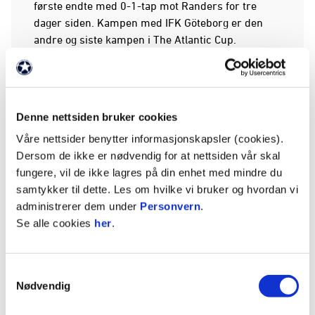
første endte med 0-1-tap mot Randers for tre
dager siden. Kampen med IFK Göteborg er den
andre og siste kampen i The Atlantic Cup.
Slik starter Rosenborg:
1. Leopold Wahlstedt
16. Aslak Fonn Witry
Denne nettsiden bruker cookies
2. Håkon Røsten
Våre nettsider benytter informasjonskapsler (cookies).
50. Håkon Singsdal Volden
Dersom de ikke er nødvendig for at nettsiden vår skal
22. Jonas Svensson
fungere, vil de ikke lagres på din enhet med mindre du
9. Mads Bomholt
samtykker til dette. Les om hvilke vi bruker og hvordan vi
8. Iver Fossum
administrerer dem under
Personvern
.
18. Amin Chiakha
Se alle cookies
her
.
29. David Duris
39. Dino Islamovic
45. Jesper Reitan-Sunde
Samtykkevalg
Nødvendig
Benken:
12. Rasmus Sandberg