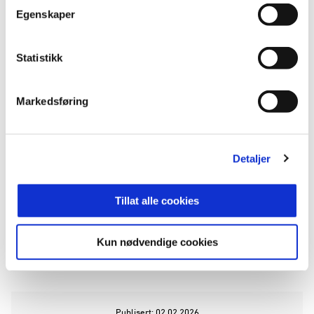
Egenskaper
24. Haakon Sørum
15. Jonas Mortensen
23. Ulrik Yttergård Jenssen
Statistikk
27. Ulrik Hald-Hernes
33. Tobias Dahl
38. Mikkel Konradsen Ceïde
Markedsføring
43. Aleksander Borgersen
55. Elias Sandrød
56. Isak Holmen
Detaljer
60. Elias Slørdal
Rosenborg - IFK Göteborg har avspark klokken
Tillat alle cookies
20:30, norsk tid. Kampen vises på VG+ Sport.
Kun nødvendige cookies
ANNONSE FRA ELITESERIEN:
Publisert: 02.02.2026