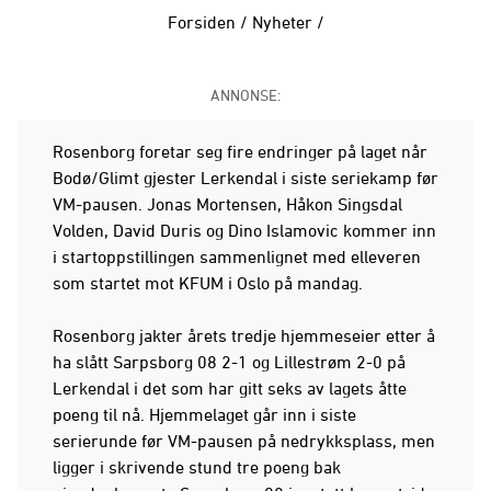
Forsiden
/
Nyheter
/
ANNONSE:
Rosenborg foretar seg fire endringer på laget når
Bodø/Glimt gjester Lerkendal i siste seriekamp før
VM-pausen. Jonas Mortensen, Håkon Singsdal
Volden, David Duris og Dino Islamovic kommer inn
i startoppstillingen sammenlignet med elleveren
som startet mot KFUM i Oslo på mandag.
Rosenborg jakter årets tredje hjemmeseier etter å
ha slått Sarpsborg 08 2-1 og Lillestrøm 2-0 på
Lerkendal i det som har gitt seks av lagets åtte
poeng til nå. Hjemmelaget går inn i siste
serierunde før VM-pausen på nedrykksplass, men
ligger i skrivende stund tre poeng bak