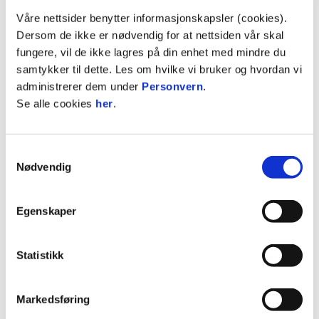
CEIDE
35
72'
Våre nettsider benytter informasjonskapsler (cookies).
Dersom de ikke er nødvendig for at nettsiden vår skal
fungere, vil de ikke lagres på din enhet med mindre du
samtykker til dette. Les om hvilke vi bruker og hvordan vi
INNBYTTERE
administrerer dem under
Personvern
.
Se alle cookies
her
.
RØSTEN
2
DAHL
3
Samtykkevalg
Nødvendig
CEIDE
4
Egenskaper
NORDLI
7
72'
FOSSUM
8
25'
Statistikk
SAHSAH
11
86'
Markedsføring