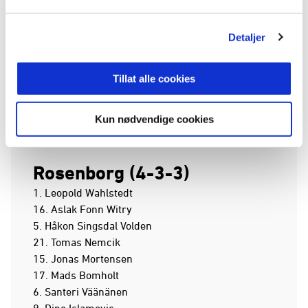
SANDBERG
12
Detaljer
REITAN-SUNDE
14
87'
BAKKE
25
Tillat alle cookies
Kun nødvendige cookies
Rosenborg (4-3-3)
1. Leopold Wahlstedt
16. Aslak Fonn Witry
5. Håkon Singsdal Volden
21. Tomas Nemcik
15. Jonas Mortensen
17. Mads Bomholt
6. Santeri Väänänen
9. Dino Islamovic