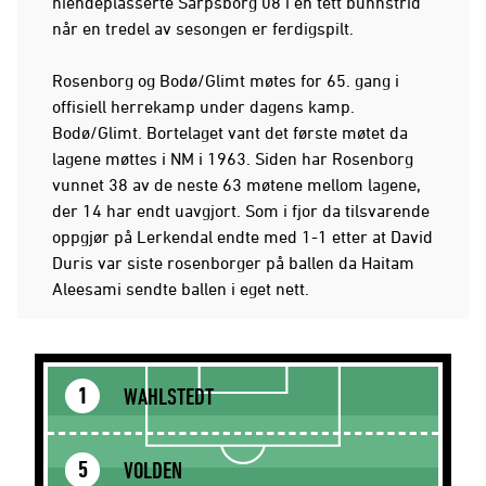
niendeplasserte Sarpsborg 08 i en tett bunnstrid
når en tredel av sesongen er ferdigspilt.
Rosenborg og Bodø/Glimt møtes for 65. gang i
offisiell herrekamp under dagens kamp.
Bodø/Glimt. Bortelaget vant det første møtet da
lagene møttes i NM i 1963. Siden har Rosenborg
vunnet 38 av de neste 63 møtene mellom lagene,
der 14 har endt uavgjort. Som i fjor da tilsvarende
oppgjør på Lerkendal endte med 1-1 etter at David
Duris var siste rosenborger på ballen da Haitam
Aleesami sendte ballen i eget nett.
WAHLSTEDT
1
VOLDEN
5