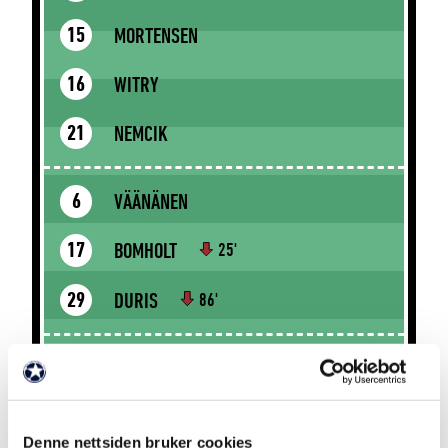
MORTENSEN
15
WITRY
16
NEMCIK
21
VÄÄNÄNEN
6
BOMHOLT
17
25'
DURIS
29
86'
ISLAMOVIC
9
35'
61'
CHIAKHA
18
87'
Denne nettsiden bruker cookies