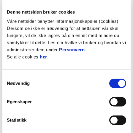
medlemsunderskrifter bak kravet. Styret ser
ingen grunn til å betvile gyldigheten i kravet og har
Denne nettsiden bruker cookies
da i henhold til Rosenborgs vedtekter plikt til å
Våre nettsider benytter informasjonskapsler (cookies).
innkalle til et ekstraordinært årsmøte.
Dersom de ikke er nødvendig for at nettsiden vår skal
fungere, vil de ikke lagres på din enhet med mindre du
Styret vil derfor innkalle til pressekonferanse for å
samtykker til dette. Les om hvilke vi bruker og hvordan vi
redegjøre for bakgrunnen for kravet og styrets
administrerer dem under
Personvern
.
vedtak i saken.
Se alle cookies
her
.
På pressekonferansen vil flere av styrets
medlemmer være til stede.
Samtykkevalg
Nødvendig
Sted: Lerkendal Stadion, inngang 4
Tidspunkt: klokka 17.30.
Egenskaper
For påmelding til pressekonferansen eller
Statistikk
ytterligere informasjon, ta kontakt med: