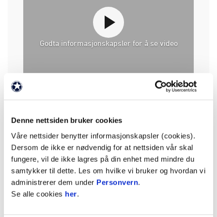
Godta informasjonskapsler for å se video
- Jeg har fått ni års erfaring fra Bundesliga, jeg
har blitt eldre og har vært med på oppturer,
nedturer og en del skandaler. Og jeg har møtt
Denne nettsiden bruker cookies
mange mennesker som sikkert har forandret meg
Våre nettsider benytter informasjonskapsler (cookies).
på veien. Men når jeg er hjemme på Lade sammen
Dersom de ikke er nødvendig for at nettsiden vår skal
med kompisene mine og ser ut på
fungere, vil de ikke lagres på din enhet med mindre du
Trondheimsfjorden, så er det ikke mye som har
samtykker til dette. Les om hvilke vi bruker og hvordan vi
forandret seg, sier han med et smil.
administrerer dem under
Personvern
.
Se alle cookies
her
.
- Hvem blir Per i garderoben når du kommer
tilbake til Rosenborg?