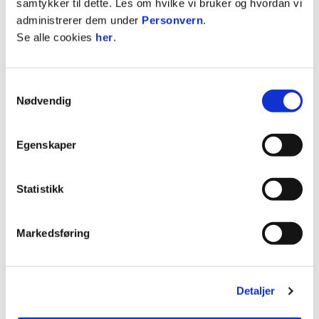
en tidlig dusj da han fikk rødt kort, etter en for røff
samtykker til dette. Les om hvilke vi bruker og hvordan vi
takling i det 57. minutt.
administrerer dem under
Personvern
.
Se alle cookies
her
.
Ranheim 2 fikk innpå friske bein med noen
innbytter etter en times spill. Derfra ble det mer
Samtykkevalg
fart også i de blåkledde.
Nødvendig
Etter utvisninga ble det færre målsjanser og flere
tøffe dueller. Både Maciej Soboczynski og Eskil
Egenskaper
Skoglund Hermansen ble tildelt gule kort. Ola
Høyem-Bye hos Ranheim 2 ble også notert i
Statistikk
dommerens bok.
Innbytterne Ulrik Hald-Hernes og Magnus Qvigstad
Markedsføring
kom inn etter 75 minutter og ble begge avgjørende
med hver sin scoring, i henholdsvis det 83. og 86.
minutt.
Detaljer
Dommeren blåste av med resultatet 6-0 til