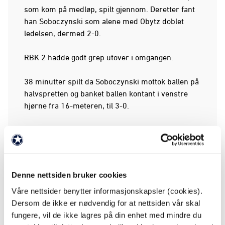
som kom på medløp, spilt gjennom. Deretter fant
han Soboczynski som alene med Obytz doblet
ledelsen, dermed 2-0.
RBK 2 hadde godt grep utover i omgangen.
38 minutter spilt da Soboczynski mottok ballen på
halvspretten og banket ballen kontant i venstre
hjørne fra 16-meteren, til 3-0.
3-0 ble også pauseresultatet.
Dominansen fortsatte de første minuttene av
andre omgang. 50 minutter sto det på tavla da
Denne nettsiden bruker cookies
Elias Sandrød fant Soboczynski, som på sikkert
vis fikk sitt hattrick. 4-0 i målprotokollen.
Våre nettsider benytter informasjonskapsler (cookies).
Dersom de ikke er nødvendig for at nettsiden vår skal
RBK 2’s kaptein Vemund Thue Gabrielsen måtte ta
fungere, vil de ikke lagres på din enhet med mindre du