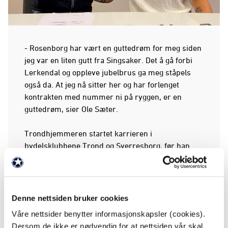
- Rosenborg har vært en guttedrøm for meg siden
jeg var en liten gutt fra Singsaker. Det å gå forbi
Lerkendal og oppleve jubelbrus ga meg ståpels
også da. At jeg nå sitter her og har forlenget
kontrakten med nummer ni på ryggen, er en
guttedrøm, sier Ole Sæter.
Trondhjemmeren startet karrieren i
bydelsklubbene Trond og Sverresborg, før han
også har vært innom Nardo, Kristiansund og
Ranheim på veien. Sæter slo for alvor gjennom i
Rosenborg-drakten med to mål mot Vålerenga i
mai i fjor og endte på 15 mål i sin første
Denne nettsiden bruker cookies
fullverdige sesong i klubben. Siden har han ikke
Våre nettsider benytter informasjonskapsler (cookies).
sett seg tilbake og nå ser han frem til nye år på
Dersom de ikke er nødvendig for at nettsiden vår skal