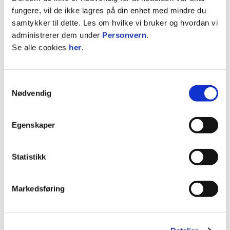
Lerkendal.
fungere, vil de ikke lagres på din enhet med mindre du
samtykker til dette. Les om hvilke vi bruker og hvordan vi
- Jeg lever drømmen, så hvorfor gi fra seg det?
administrerer dem under
Personvern
.
Dette er en mulighet jeg ikke får igjen og det gir
Se alle cookies
her
.
meg frysninger å tenke på at jeg skal fortsette å
spille for Rosenborg. Så handler det om å få
frysningene ut i underholdning og handling også.
Samtykkevalg
Så skal vi se at det blir resultater til slutt, sier
Nødvendig
Sæter.
Egenskaper
Etter nesten ett år med forhandlinger ble den nye
kontrakten underskrevet på Brakka fredag
morgen.
Statistikk
- Jeg kjenner på en blanding av stolthet og lettelse.
Det har vært en lang prosess, men jeg vet hvor jeg
Markedsføring
kommer fra. Trøndelag og Trondheim er byen
min. Da er naturligvis Rosenborg hjemmet mitt
også. Da ble valget til slutt ganske enkelt, sier