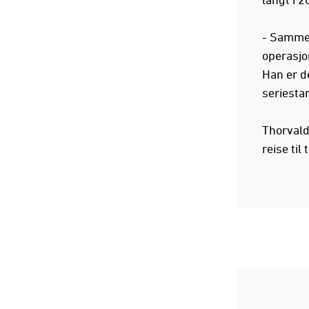
- Sammen
operasjo
Han er d
seriesta
Thorvald
reise til 