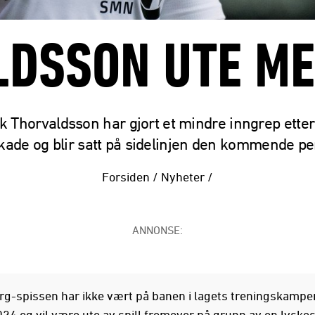
LDSSON UTE ME
k Thorvaldsson har gjort et mindre inngrep ette
kade og blir satt på sidelinjen den kommende pe
Forsiden
/
Nyheter
/
ANNONSE:
g-spissen har ikke vært på banen i lagets treningskampe
2024 og vil være ute av spill fremover på grunn av en lyske