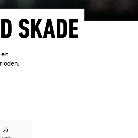
D SKADE
r en
rioden.
r så
skade.