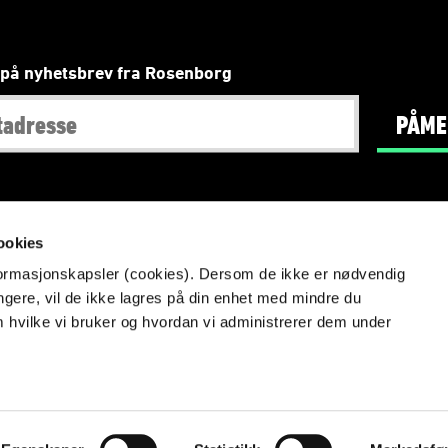
på nyhetsbrev fra Rosenborg
PÅME
Redaktør
:
Tore Bjørseth Berdal
,
Foto
: NTB scanpix
ookies
nformasjonskapsler (cookies). Dersom de ikke er nødvendig
Info om videoovervåking på Lerkendal
ungere, vil de ikke lagres på din enhet med mindre du
Aktsomhetsvurdering
m hvilke vi bruker og hvordan vi administrerer dem under
Likestillingsredegjørelse
Vilkår og betingelser
Personvern