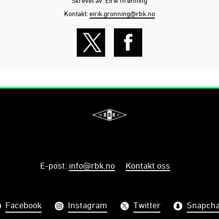
Skrevet av: Eirik Grønning
Kontakt:
eirik.gronning@rbk.no
E-post
:
info@rbk.no
Kontakt oss
Facebook
Instagram
Twitter
Snapcha