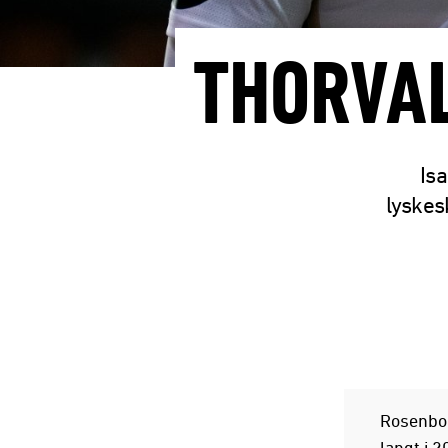
THORVA
Isa
lyskes
Rosenbor
langt i 