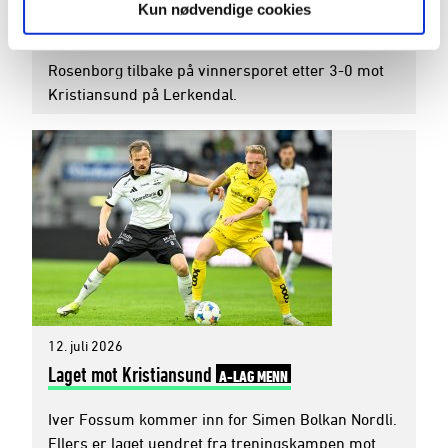
Kun nødvendige cookies
Storseier i Freyrs debut
A-LAG MENN
VIDEO
Rosenborg tilbake på vinnersporet etter 3-0 mot
Kristiansund på Lerkendal.
12. juli 2026
Laget mot Kristiansund
A-LAG MENN
Iver Fossum kommer inn for Simen Bolkan Nordli.
Ellers er laget uendret fra treningskampen mot