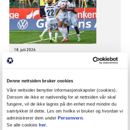
18. juli 2026
Chiakha strålte i ny storseier
A-LAG MENN
VIDEO
Rosenborg jaktet sin aller første scoring på
bortebane og reiste hjem med 3-0-seier og tre
Denne nettsiden bruker cookies
velsmakende poeng.
Våre nettsider benytter informasjonskapsler (cookies).
Dersom de ikke er nødvendig for at nettsiden vår skal
fungere, vil de ikke lagres på din enhet med mindre du
samtykker til dette. Les om hvilke vi bruker og hvordan vi
administrerer dem under
Personvern
.
Se alle cookies
her
.