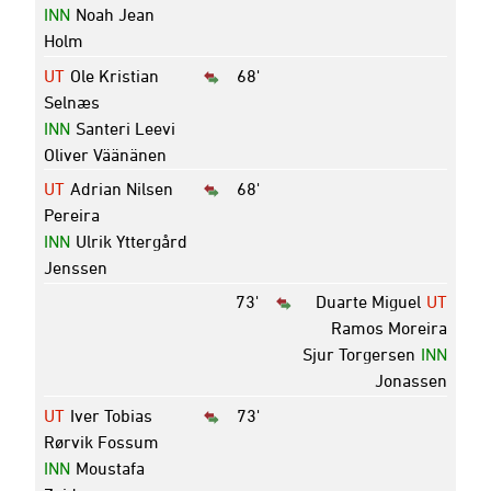
INN
Noah Jean
Holm
UT
Ole Kristian
68'
Selnæs
INN
Santeri Leevi
Oliver Väänänen
UT
Adrian Nilsen
68'
Pereira
INN
Ulrik Yttergård
Jenssen
73'
Duarte Miguel
UT
Ramos Moreira
Sjur Torgersen
INN
Jonassen
UT
Iver Tobias
73'
Rørvik Fossum
INN
Moustafa