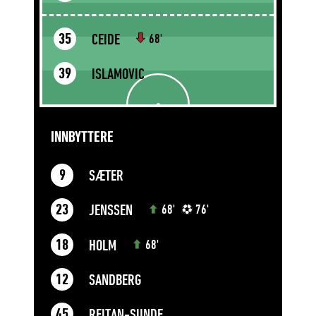
CEIDE
35
68'
ISLAMOVIC
39
INNBYTTERE
SÆTER
9
JENSSEN
23
68'
76'
HOLM
18
68'
SANDBERG
12
REITAN-SUNDE
45