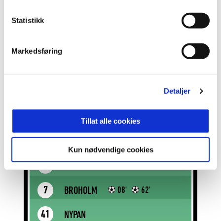
TANGVIK
1
Statistikk
REITAN
2
Markedsføring
PEREIRA
19
68'
CEIDE
38
80'
Detaljer
NEMCIK
21
Tillat alle cookies
FOSSUM
8
73'
Kun nødvendige cookies
SELNÆS
10
68'
BROHOLM
7
08'
62'
NYPAN
41