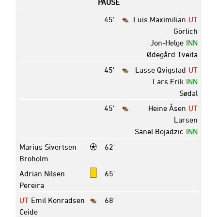
PAUSE
45'
Luis Maximilian
UT
Görlich
Jon-Helge
INN
Ødegård Tveita
45'
Lasse Qvigstad
UT
Lars Erik
INN
Sødal
45'
Heine Åsen
UT
Larsen
Sanel Bojadzic
INN
Marius Sivertsen
62'
Broholm
Adrian Nilsen
65'
Pereira
UT
Emil Konradsen
68'
Ceide