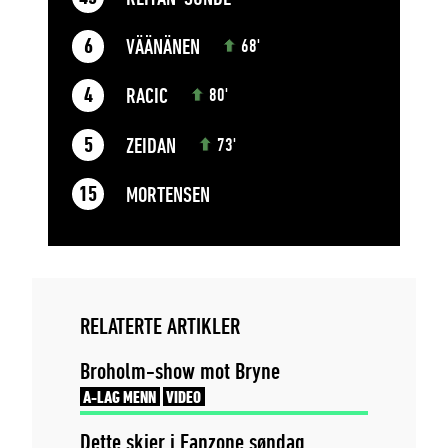
VÄÄNÄNEN
6
68'
RACIC
4
80'
ZEIDAN
5
73'
MORTENSEN
15
RELATERTE ARTIKLER
Broholm-show mot Bryne
A-LAG MENN
VIDEO
Dette skjer i Fanzone søndag