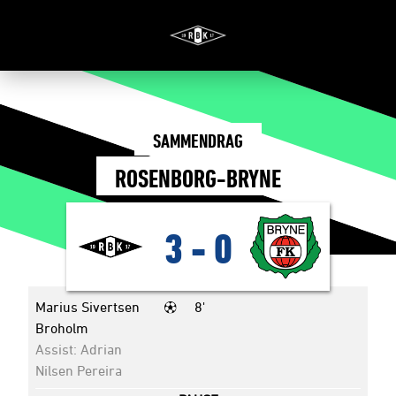
SAMMENDRAG
ROSENBORG-BRYNE
3
-
0
Marius Sivertsen
8'
Broholm
Assist: Adrian
Nilsen Pereira