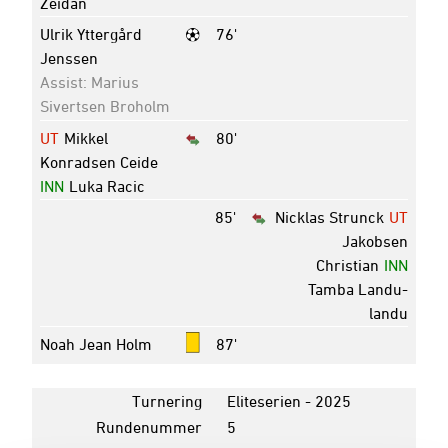
Zeidan
Ulrik Yttergård
76'
Jenssen
Assist: Marius
Sivertsen Broholm
UT
Mikkel
80'
Konradsen Ceide
INN
Luka Racic
85'
Nicklas Strunck
UT
Jakobsen
Christian
INN
Tamba Landu-
landu
Noah Jean Holm
87'
Turnering
Eliteserien - 2025
Rundenummer
5