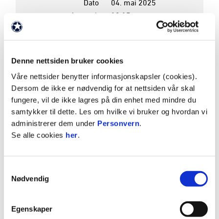
Dato
04. mai 2025
Avspark
19:15
Pauseresultat
1 - 0
Sluttresultat
3 - 0
Arena
Lerkendal stadion
Denne nettsiden bruker cookies
Våre nettsider benytter informasjonskapsler (cookies).
K
P
Dersom de ikke er nødvendig for at nettsiden vår skal
fungere, vil de ikke lagres på din enhet med mindre du
9
VÅLERENGA
16
20
samtykker til dette. Les om hvilke vi bruker og hvordan vi
10
FREDRIKSTAD
16
20
administrerer dem under
Personvern
.
Se alle cookies
her
.
11
ROSENBORG
15
18
12
KFUM
16
18
Samtykkevalg
Se hele tabellen
Nødvendig
Egenskaper