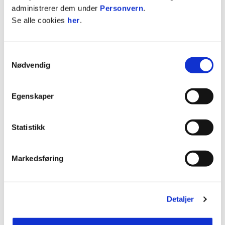
administrerer dem under
Personvern
.
for det sportslige innholdet, mens de lokale
Se alle cookies
her
.
klubbene er ansvarlige for arrangementet.
Sammen lager vi lærerike og artige fotballskoler
også borte fra Lerkendal!
Samtykkevalg
Nødvendig
5.-7.juni
Tangmoen
12.-14.juni
Spillum
Egenskaper
19.-21.juni
Kyrksæterøra
Statistikk
21.-23.august
Røros
Markedsføring
28.-30.august
Inderøy
4.-6.september
Åfjord
Detaljer
Som deltaker på Rosenborg Fotballskole i