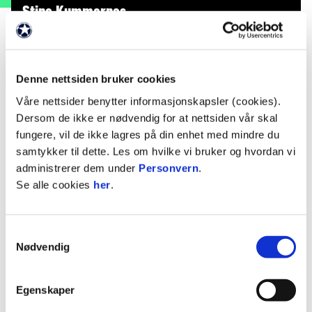
Stine Kummernes
FORSVARSSPILLER
Nasjonalitet
Norge
Denne nettsiden bruker cookies
Våre nettsider benytter informasjonskapsler (cookies).
Født
16. august 2007
Dersom de ikke er nødvendig for at nettsiden vår skal
fungere, vil de ikke lagres på din enhet med mindre du
STATISTIKK
samtykker til dette. Les om hvilke vi bruker og hvordan vi
administrerer dem under
Personvern
.
Sesong
Lag
K
M
A
G
R
Se alle cookies
her
.
2026
Rosenborg 2
1
0
0
0
2025
Rosenborg 2
10
0
0
0
Samtykkevalg
2024
Rosenborg 2
11
1
0
0
Nødvendig
2023 / 2024
Norge U17
2
0
0
0
0
2024
Rosenborg J19
1
0
0
Egenskaper
2023
Rosenborg 2
0
0
0
0