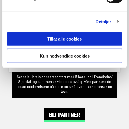
Detaljer
Frøya-bedriften er en av verdens største produsenter av
oppdrettslaks, og samarbeider med RBK om talentutvikling
gjennom SalMar Akademiet.
Tillat alle cookies
Kun nødvendige cookies
Scandic Hotels er representert med 5 hoteller i Trondheim/
Stjørdal, og sammen er vi opptatt av å gi våre partnere de
beste opplevelsene på store og små event, konferanser og
losji.
BLI PARTNER