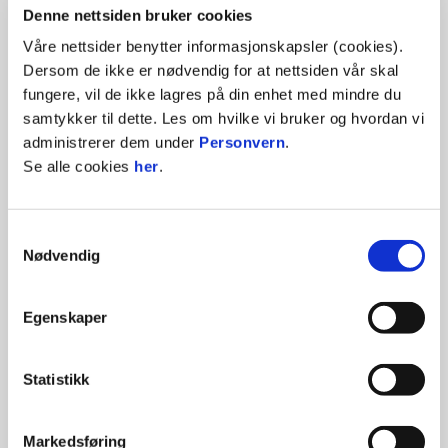
Denne nettsiden bruker cookies
Adresseavisen er Midt-Norges største mediehus. Vi holder deg
som bor i Midt-Norge oppdatert når du vil – der du vil.
Våre nettsider benytter informasjonskapsler (cookies).
Rosenborgs ivrigste supportere holder til på øvre Adressa-
tribune.
Dersom de ikke er nødvendig for at nettsiden vår skal
fungere, vil de ikke lagres på din enhet med mindre du
samtykker til dette. Les om hvilke vi bruker og hvordan vi
administrerer dem under
Personvern
.
Se alle cookies
her
.
Dagligvarekjeden pryder ryggen på spillerdrakta, og har også
gitt navn til familietribunen på Lerkendal.
Samtykkevalg
Nødvendig
Egenskaper
Ringnes AS er Norges største bryggeriselskap med ca. 1100
Statistikk
medarbeidere
Markedsføring