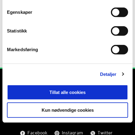
Publisert: 25.02.2018
Egenskaper
Skrevet av: Jørgen Stenseth
Kontakt:
jorgen.stenseth@rbk.no
Statistikk
Markedsføring
Detaljer
Tillat alle cookies
Kun nødvendige cookies
E-post
:
info@rbk.no
Kontakt oss
Facebook
Instagram
Twitter