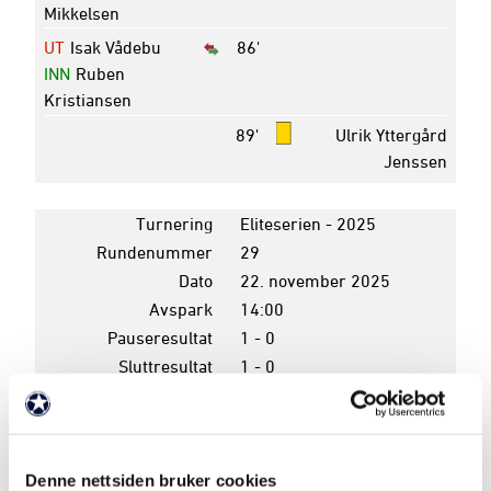
Mikkelsen
UT
Isak Vådebu
86'
INN
Ruben
Kristiansen
89'
Ulrik Yttergård
Jenssen
Turnering
Eliteserien - 2025
Rundenummer
29
Dato
22. november 2025
Avspark
14:00
Pauseresultat
1 - 0
Sluttresultat
1 - 0
Arena
Romssa Arena
K
P
Denne nettsiden bruker cookies