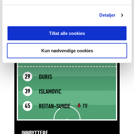
VOLDEN
50
Detaljer
ZEIDAN
5
66'
Tillat alle cookies
NORDLI
7
Kun nødvendige cookies
SELNÆS
10
DURIS
29
ISLAMOVIC
39
REITAN-SUNDE
45
75'
INNBYTTERE