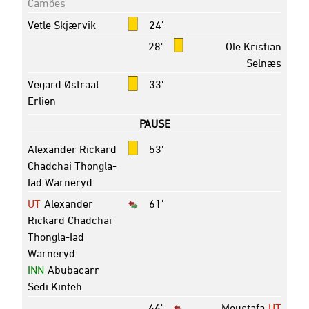
Camões
Vetle Skjærvik
24'
28'
Ole Kristian
Selnæs
Vegard Østraat
33'
Erlien
PAUSE
Alexander Rickard
53'
Chadchai Thongla-
Iad Warneryd
UT
Alexander
61'
Rickard Chadchai
Thongla-Iad
Warneryd
INN
Abubacarr
Sedi Kinteh
66'
Moustafa
UT