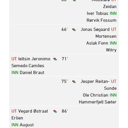
Zeidan
Iver Tobias
INN
Rørvik Fossum
66'
Jonas Søgaard
UT
Mortensen
Aslak Fonn
INN
Witry
UT
Ieltsin Jeronimo
71'
Semedo Camões
INN
Daniel Braut
75'
Jesper Reitan-
UT
Sunde
Ole Christian
INN
Hammerfjell Sæter
UT
Vegard Østraat
86'
Erlien
INN
August