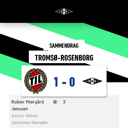
SAMMENDRAG
TROMSØ-ROSENBORG
1
-
0
Ruben Yttergård
3'
Jenssen
Assist: Ieltsin
Jeronimo Semedo