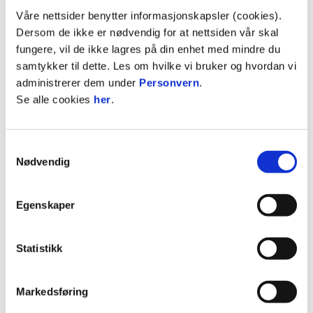
8
HAMKAM
15
21
Våre nettsider benytter informasjonskapsler (cookies).
9
VÅLERENGA
15
20
Dersom de ikke er nødvendig for at nettsiden vår skal
fungere, vil de ikke lagres på din enhet med mindre du
10
ROSENBORG
15
18
samtykker til dette. Les om hvilke vi bruker og hvordan vi
11
FREDRIKSTAD
15
17
administrerer dem under
Personvern
.
Se alle cookies
her
.
Se hele tabellen
Samtykkevalg
Nødvendig
TANGVIK
1
Egenskaper
MORTENSEN
15
66'
Statistikk
JENSSEN
23
CEIDE
Markedsføring
38