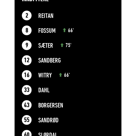
REITAN
2
FOSSUM
8
66'
SÆTER
9
75'
SANDBERG
12
WITRY
16
66'
DAHL
33
BORGERSEN
43
SANDRØD
55
SLØRDAL
60