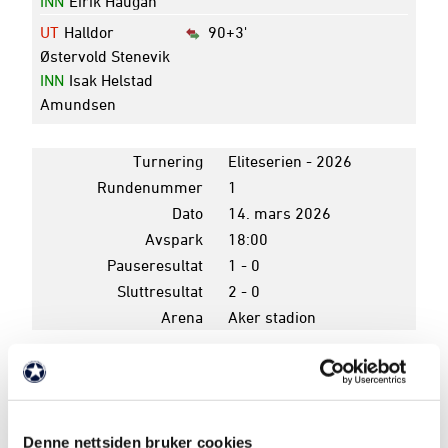
INN
Eirik Haugan
UT
Halldor
90+3'
Østervold Stenevik
INN
Isak Helstad
Amundsen
Turnering
Eliteserien - 2026
Rundenummer
1
Dato
14. mars 2026
Avspark
18:00
Pauseresultat
1 - 0
Sluttresultat
2 - 0
Arena
Aker stadion
K
P
8
HAMKAM
15
21
Denne nettsiden bruker cookies