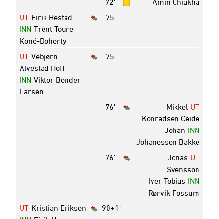
72'
Amin Chiakha
UT
Eirik Hestad
75'
INN
Trent Toure
Koné-Doherty
UT
Vebjørn
75'
Alvestad Hoff
INN
Viktor Bender
Larsen
76'
Mikkel
UT
Konradsen Ceide
Johan
INN
Johanessen Bakke
76'
Jonas
UT
Svensson
Iver Tobias
INN
Rørvik Fossum
UT
Kristian Eriksen
90+1'