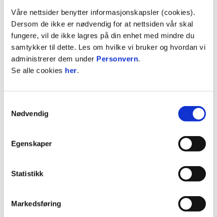
9
VÅLERENGA
15
20
Våre nettsider benytter informasjonskapsler (cookies).
10
ROSENBORG
15
18
Dersom de ikke er nødvendig for at nettsiden vår skal
11
FREDRIKSTAD
15
17
fungere, vil de ikke lagres på din enhet med mindre du
samtykker til dette. Les om hvilke vi bruker og hvordan vi
Se hele tabellen
administrerer dem under
Personvern
.
Se alle cookies
her
.
WAHLSTEDT
1
Samtykkevalg
Nødvendig
SVENSSON
22
76'
Egenskaper
WITRY
16
Statistikk
CEIDE
4
76'
Markedsføring
DAHL
3