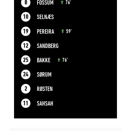
FOSSUM
8
76'
SELNÆS
10
PEREIRA
19
59'
SANDBERG
12
BAKKE
25
76'
SØRUM
24
RØSTEN
2
SAHSAH
11