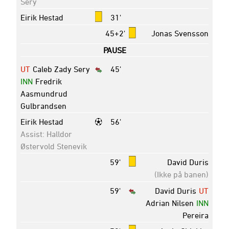
Sery
Eirik Hestad
31'
45+2'
Jonas Svensson
PAUSE
UT
Caleb Zady Sery
45'
INN
Fredrik
Aasmundrud
Gulbrandsen
Eirik Hestad
56'
Assist: Halldor
Østervold Stenevik
59'
David Duris
(Ikke på banen)
59'
David Duris
UT
Adrian Nilsen
INN
Pereira