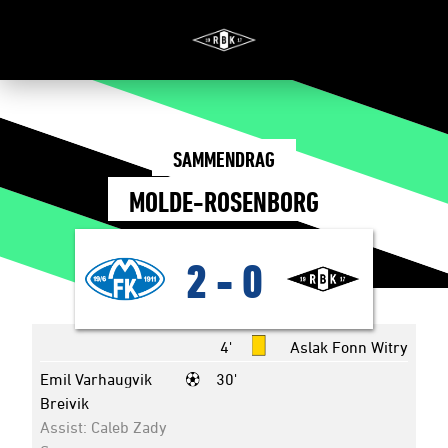
SAMMENDRAG
MOLDE-ROSENBORG
2
-
0
4'
Aslak Fonn Witry
Emil Varhaugvik
30'
Breivik
Assist: Caleb Zady