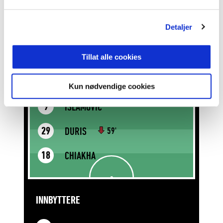
VOLDEN
5
Detaljer
BOMHOLT
17
Tillat alle cookies
CEIDE
35
Kun nødvendige cookies
ISLAMOVIC
9
DURIS
29
59'
CHIAKHA
18
INNBYTTERE